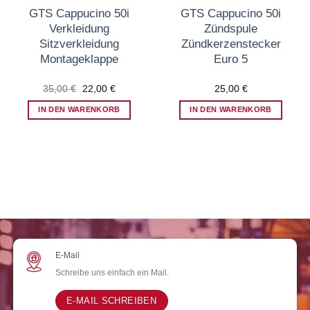
GTS Cappucino 50i
GTS Cappucino 50i
Verkleidung
Zündspule
Sitzverkleidung
Zündkerzenstecker
Montageklappe
Euro 5
Ursprünglicher
Aktueller
35,00
€
22,00
€
25,00
€
Preis
Preis
war:
ist:
IN DEN WARENKORB
IN DEN WARENKORB
35,00 €
22,00 €.
E-Mail
Schreibe uns einfach ein Mail.
E-MAIL SCHREIBEN