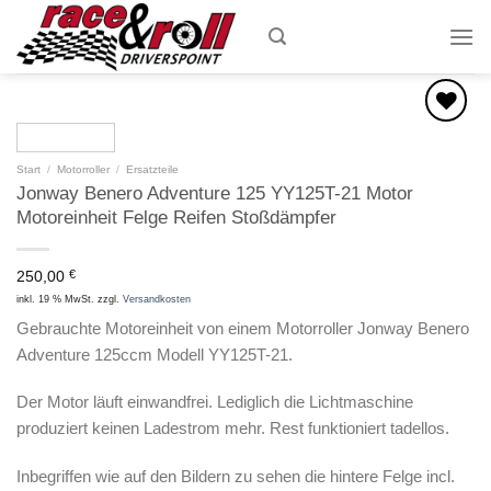
Skip
to
content
Zum
Start
/
Motorroller
/
Ersatzteile
Wunschzettel
Jonway Benero Adventure 125 YY125T-21 Motor
hinzufügen
Motoreinheit Felge Reifen Stoßdämpfer
250,00
€
inkl. 19 % MwSt.
zzgl.
Versandkosten
Gebrauchte Motoreinheit von einem Motorroller Jonway Benero
Adventure 125ccm Modell YY125T-21.
Der Motor läuft einwandfrei. Lediglich die Lichtmaschine
produziert keinen Ladestrom mehr. Rest funktioniert tadellos.
Inbegriffen wie auf den Bildern zu sehen die hintere Felge incl.