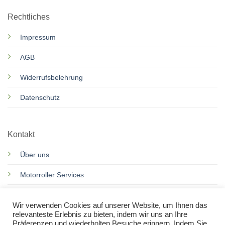
Rechtliches
Impressum
AGB
Widerrufsbelehrung
Datenschutz
Kontakt
Über uns
Motorroller Services
Rennkarts Services
Wir verwenden Cookies auf unserer Website, um Ihnen das
relevanteste Erlebnis zu bieten, indem wir uns an Ihre
Kontakt
Präferenzen und wiederholten Besuche erinnern. Indem Sie