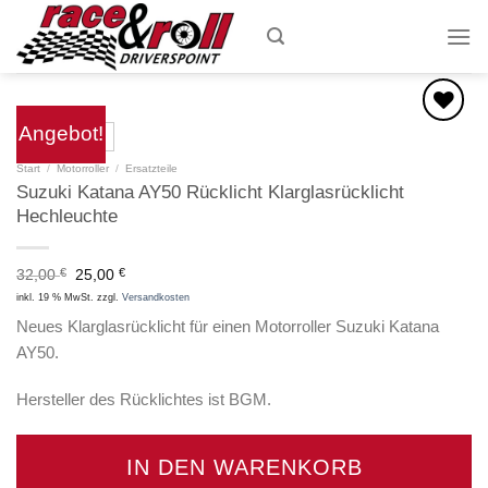
Skip
to
content
Angebot!
Zum
Start
/
Motorroller
/
Ersatzteile
Wunschzettel
Suzuki Katana AY50 Rücklicht Klarglasrücklicht
hinzufügen
Hechleuchte
Ursprünglicher
Aktueller
32,00
€
25,00
€
Preis
Preis
inkl. 19 % MwSt.
zzgl.
Versandkosten
war:
ist:
32,00 €
25,00 €.
Neues Klarglasrücklicht für einen Motorroller Suzuki Katana
AY50.
Hersteller des Rücklichtes ist BGM.
IN DEN WARENKORB