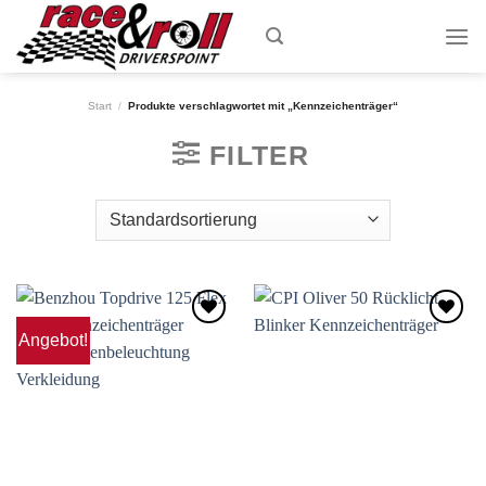
Skip
to
content
Start
/
Produkte verschlagwortet mit „Kennzeichenträger“
FILTER
Angebot!
Zum
Zum
Wunschzettel
Wunschzettel
hinzufügen
hinzufügen