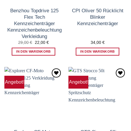
Benzhou Topdrive 125
CPI Oliver 50 Rücklicht
Flex Tech
Blinker
Kennzeichenträger
Kennzeichenträger
Kennzeichenbeleuchtung
Verkleidung
Ursprünglicher
Aktueller
29,00
€
22,00
€
34,00
€
Preis
Preis
war:
ist:
IN DEN WARENKORB
IN DEN WARENKORB
29,00 €
22,00 €.
Angebot!
Angebot!
Zum
Zum
Wunschzettel
Wunschzettel
hinzufügen
hinzufügen