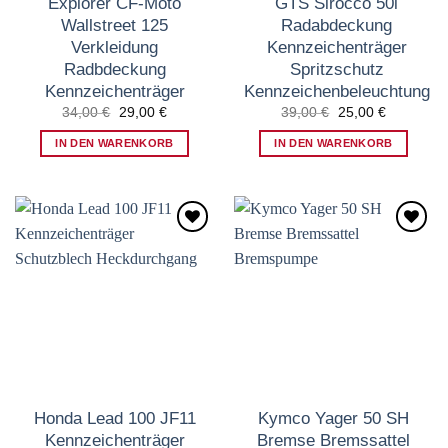
Explorer CF-Moto
GTS Sirocco 50i
Wallstreet 125
Radabdeckung
Verkleidung
Kennzeichenträger
Radbdeckung
Spritzschutz
Kennzeichenträger
Kennzeichenbeleuchtung
Ursprünglicher
Aktueller
Ursprünglicher
Aktueller
34,00
€
29,00
€
39,00
€
25,00
€
Preis
Preis
Preis
Preis
war:
ist:
war:
ist:
IN DEN WARENKORB
IN DEN WARENKORB
34,00 €
29,00 €.
39,00 €
25,00 €.
Zum
Zum
Wunschzettel
Wunschzettel
hinzufügen
hinzufügen
Honda Lead 100 JF11
Kymco Yager 50 SH
Kennzeichenträger
Bremse Bremssattel