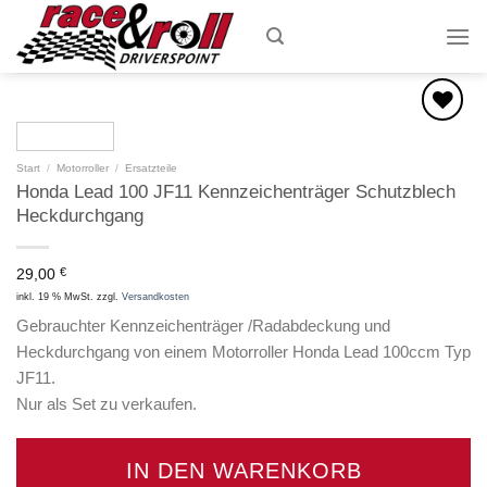
Skip
to
content
Zum
Start
/
Motorroller
/
Ersatzteile
Wunschzettel
Honda Lead 100 JF11 Kennzeichenträger Schutzblech
hinzufügen
Heckdurchgang
29,00
€
inkl. 19 % MwSt.
zzgl.
Versandkosten
Gebrauchter Kennzeichenträger /Radabdeckung und
Heckdurchgang von einem Motorroller Honda Lead 100ccm Typ
JF11.
Nur als Set zu verkaufen.
IN DEN WARENKORB