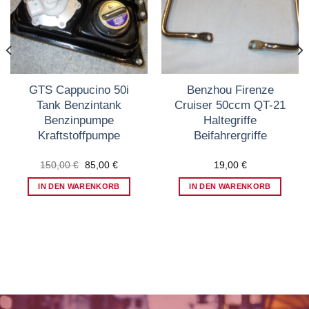
hinzufügen
hinzufügen
GTS Cappucino 50i
Benzhou Firenze
Tank Benzintank
Cruiser 50ccm QT-21
Benzinpumpe
Haltegriffe
Kraftstoffpumpe
Beifahrergriffe
r
Ursprünglicher
Aktueller
150,00
€
85,00
€
19,00
€
Preis
Preis
war:
ist:
IN DEN WARENKORB
IN DEN WARENKORB
150,00 €
85,00 €.