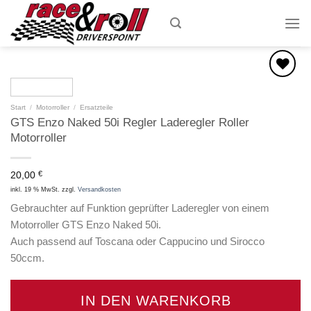
Skip
to
content
Zum
Start
/
Motorroller
/
Ersatzteile
Wunschzettel
GTS Enzo Naked 50i Regler Laderegler Roller
hinzufügen
Motorroller
20,00
€
inkl. 19 % MwSt.
zzgl.
Versandkosten
Gebrauchter auf Funktion geprüfter Laderegler von einem
Motorroller GTS Enzo Naked 50i.
Auch passend auf Toscana oder Cappucino und Sirocco
50ccm.
IN DEN WARENKORB