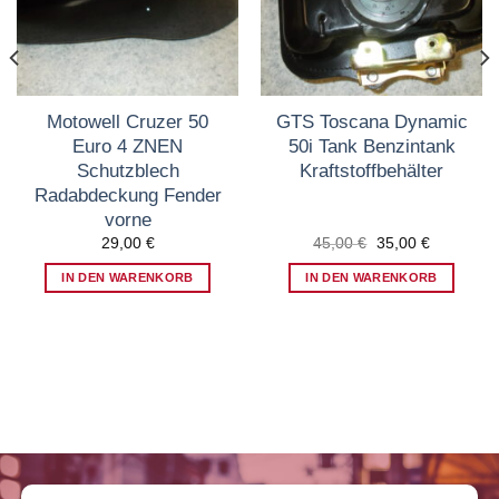
Motowell Cruzer 50
GTS Toscana Dynamic
Euro 4 ZNEN
50i Tank Benzintank
Schutzblech
Kraftstoffbehälter
Radabdeckung Fender
vorne
r
Ursprünglicher
Aktueller
29,00
€
45,00
€
35,00
€
Preis
Preis
war:
ist:
IN DEN WARENKORB
IN DEN WARENKORB
45,00 €
35,00 €.