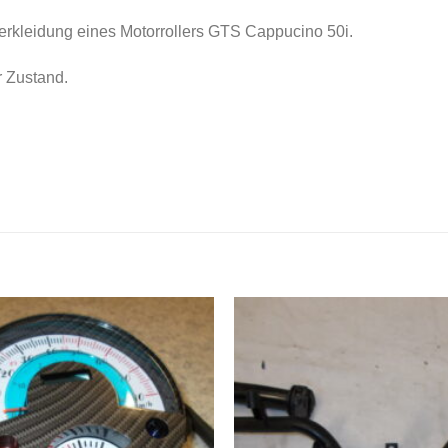
verkleidung eines Motorrollers GTS Cappucino 50i.
r Zustand.
Zum
Wunschzettel
W
hinzufügen