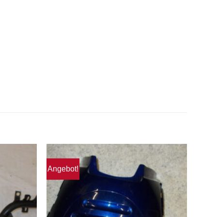
Angebot!
Zum
Zum
unschzettel
Wunschzettel
hinzufügen
hinzufügen