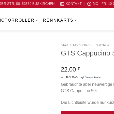
ER STR. 80, 53879 EUSKIRCHEN
KONTAKT
MO - FR: 10:
MOTORROLLER
RENNKARTS
Start
/
Motorroller
/
Ersatzteile
GTS Cappucino 5
Zum
Wunschzettel
22,00
€
hinzufügen
inkl. 19 % MwSt.
zzgl.
Versandkosten
Gebrauchte aber neuwertige Li
GTS Cappucino 50i.
Die Lichtleiste wurde nur kur