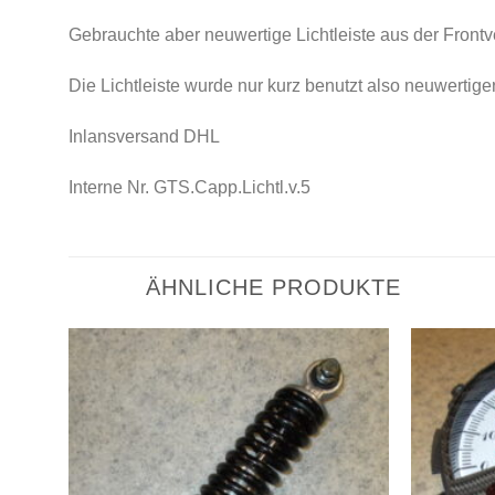
Gebrauchte aber neuwertige Lichtleiste aus der Front
Die Lichtleiste wurde nur kurz benutzt also neuwertige
Inlansversand DHL
Interne Nr. GTS.Capp.Lichtl.v.5
ÄHNLICHE PRODUKTE
Zum
Zum
ettel
Wunschzettel
ügen
hinzufügen