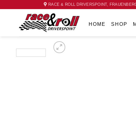
Skip
RACE & ROLL DRIVERSPOINT, FRAUENBERG
to
content
HOME
SHOP