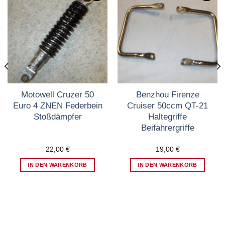
Zum
Zum
Wunschzettel
Wunschzettel
hinzufügen
hinzufügen
Motowell Cruzer 50
Benzhou Firenze
Euro 4 ZNEN Federbein
Cruiser 50ccm QT-21
Stoßdämpfer
Haltegriffe
Beifahrergriffe
22,00
€
19,00
€
IN DEN WARENKORB
IN DEN WARENKORB