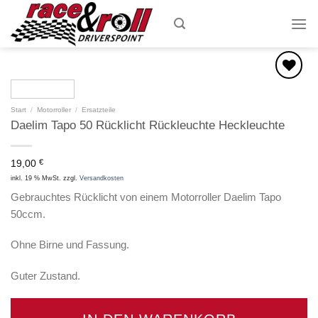
Skip
to
content
Zum
Start
/
Motorroller
/
Ersatzteile
Wunschzettel
Daelim Tapo 50 Rücklicht Rückleuchte Heckleuchte
hinzufügen
19,00
€
inkl. 19 % MwSt.
zzgl.
Versandkosten
Gebrauchtes Rücklicht von einem Motorroller Daelim Tapo
50ccm.
Ohne Birne und Fassung.
Guter Zustand.