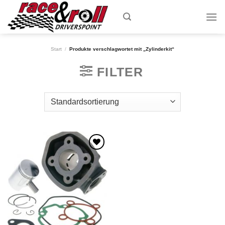
Skip
to
content
Start
/
Produkte verschlagwortet mit „Zylinderkit“
FILTER
Zum
Wunschzettel
hinzufügen