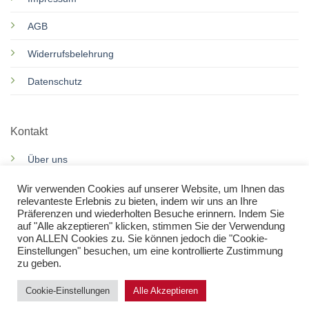
AGB
Widerrufsbelehrung
Datenschutz
Kontakt
Über uns
Motorroller Services
Wir verwenden Cookies auf unserer Website, um Ihnen das
relevanteste Erlebnis zu bieten, indem wir uns an Ihre
Präferenzen und wiederholten Besuche erinnern. Indem Sie
Rennkarts Services
auf "Alle akzeptieren" klicken, stimmen Sie der Verwendung
von ALLEN Cookies zu. Sie können jedoch die "Cookie-
Kontakt
Einstellungen" besuchen, um eine kontrollierte Zustimmung
zu geben.
Cookie-Einstellungen
Alle Akzeptieren
WARENKORB
KASSE
WUNSCHLISTE