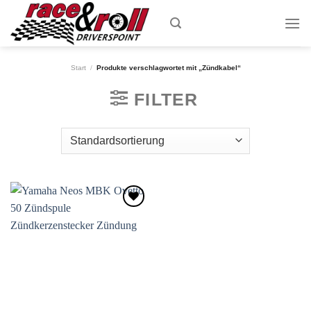
Skip
to
content
Start
/
Produkte verschlagwortet mit „Zündkabel“
FILTER
Zum
Wunschzettel
hinzufügen