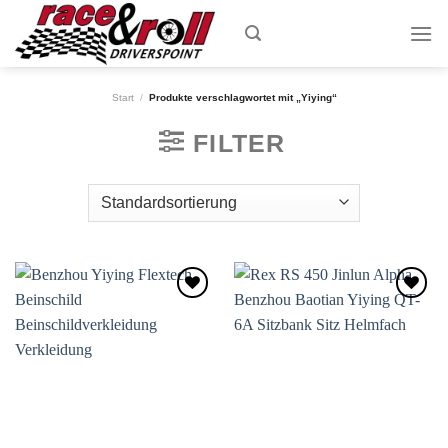
Skip
to
content
Start
/
Produkte verschlagwortet mit „Yiying“
FILTER
Zum
Zum
Wunschzettel
Wunschzettel
hinzufügen
hinzufügen