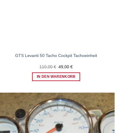
GTS Levanti 50 Tacho Cockpit Tachoeinheit
Ursprünglicher
Aktueller
110,00
€
49,00
€
Preis
Preis
war:
ist:
IN DEN WARENKORB
110,00 €
49,00 €.
Zum
Wunschzettel
hinzufügen