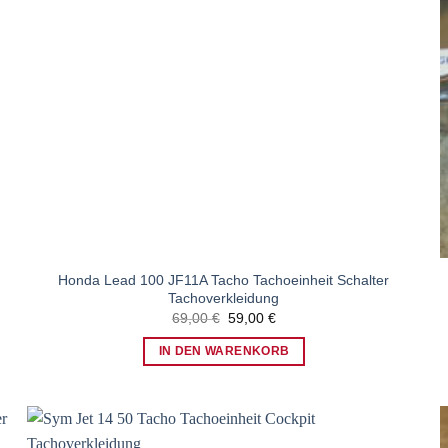
Honda Lead 100 JF11A Tacho Tachoeinheit Schalter
Tachoverkleidung
Ursprünglicher
Aktueller
69,00
€
59,00
€
Preis
Preis
war:
ist:
IN DEN WARENKORB
69,00 €
59,00 €.