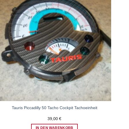
Zum
Wunschzettel
hinzufügen
Tauris Piccadilly 50 Tacho Cockpit Tachoeinheit
39,00
€
IN DEN WARENKORB