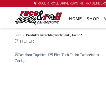
Skip
RACE & ROLL DRIVERSPOINT, FRAUENBERG
to
content
HOME
SHOP
Start
/
Produkte verschlagwortet mit „Tacho“
FILTER
Zum
Wunschzettel
hinzufügen