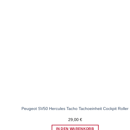
Zum
Wunschzettel
hinzufügen
Peugeot SV50 Hercules Tacho Tachoeinheit Cockpit Roller
29,00
€
IN DEN WARENKORB