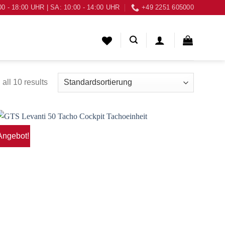
00 - 18:00 UHR | SA: 10:00 - 14:00 UHR
+49 2251 605000
all 10 results
Angebot!
Zum
Wunschzettel
hinzufügen