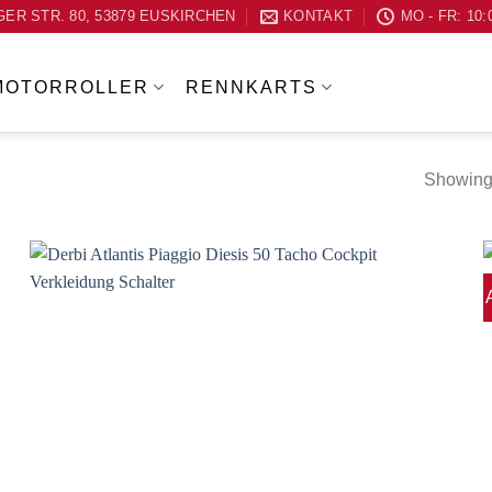
ER STR. 80, 53879 EUSKIRCHEN
KONTAKT
MO - FR: 10:
MOTORROLLER
RENNKARTS
Showing 
Zum
Wunschzettel
hinzufügen