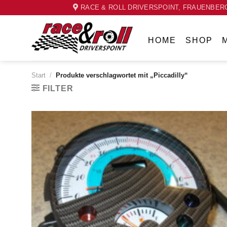
Skip
RACE & ROLL DRIVERSPOINT, FRAUENBERG
to
content
HOME
SHOP
Start
/
Produkte verschlagwortet mit „Piccadilly“
FILTER
Zum
Wunschzettel
hinzufügen