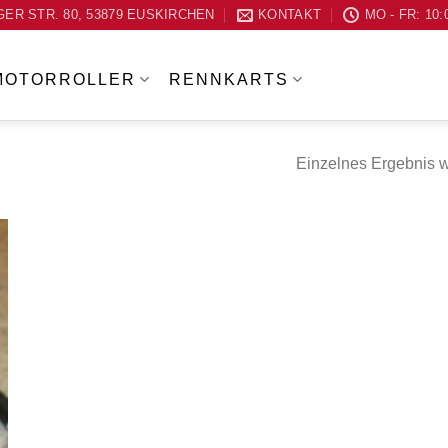
ER STR. 80, 53879 EUSKIRCHEN
KONTAKT
MO - FR: 10:
MOTORROLLER
RENNKARTS
Einzelnes Ergebnis w