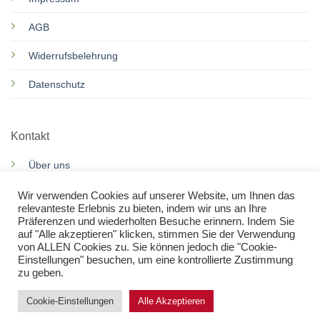
AGB
Widerrufsbelehrung
Datenschutz
Kontakt
Über uns
Motorroller Services
Wir verwenden Cookies auf unserer Website, um Ihnen das
relevanteste Erlebnis zu bieten, indem wir uns an Ihre
Präferenzen und wiederholten Besuche erinnern. Indem Sie
Rennkarts Services
auf "Alle akzeptieren" klicken, stimmen Sie der Verwendung
von ALLEN Cookies zu. Sie können jedoch die "Cookie-
Kontakt
Einstellungen" besuchen, um eine kontrollierte Zustimmung
zu geben.
Cookie-Einstellungen
Alle Akzeptieren
WARENKORB
KASSE
WUNSCHLISTE