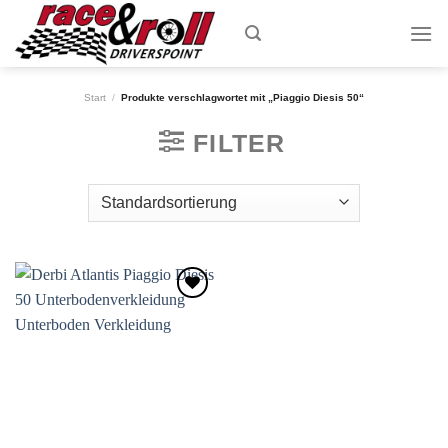
Skip
to
content
Start
/
Produkte verschlagwortet mit „Piaggio Diesis 50“
FILTER
Zum
Wunschzettel
hinzufügen