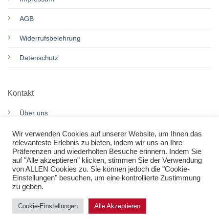
AGB
Widerrufsbelehrung
Datenschutz
Kontakt
Über uns
Motorroller Services
Wir verwenden Cookies auf unserer Website, um Ihnen das
relevanteste Erlebnis zu bieten, indem wir uns an Ihre
Präferenzen und wiederholten Besuche erinnern. Indem Sie
Rennkarts Services
auf "Alle akzeptieren" klicken, stimmen Sie der Verwendung
von ALLEN Cookies zu. Sie können jedoch die "Cookie-
Kontakt
Einstellungen" besuchen, um eine kontrollierte Zustimmung
zu geben.
Cookie-Einstellungen
Alle Akzeptieren
WARENKORB
KASSE
WUNSCHLISTE