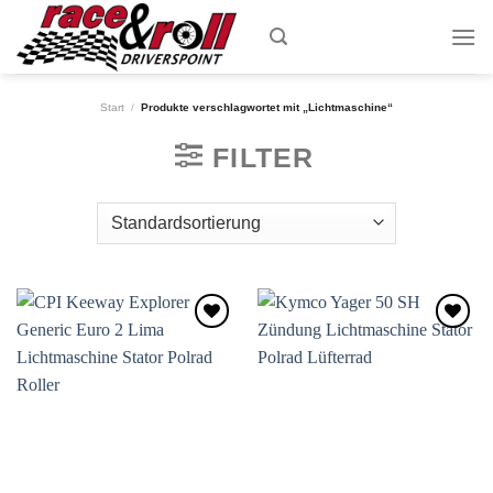
Skip
to
content
Start
/
Produkte verschlagwortet mit „Lichtmaschine“
FILTER
Zum
Zum
Wunschzettel
Wunschzettel
hinzufügen
hinzufügen