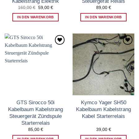
Kabelstrang Elektrik
Steuergerät Relais
Ursprünglicher
Aktueller
160,00
€
59,00
€
89,00
€
Preis
Preis
war:
ist:
IN DEN WARENKORB
IN DEN WARENKORB
160,00 €
59,00 €.
Zum
Zum
Wunschzettel
Wunschzettel
hinzufügen
hinzufügen
GTS Sirocco 50i
Kymco Yager SH50
Kabelbaum Kabelstrang
Kabelbaum Kabelstrang
Steuergerät Zündspule
Kabel Starterrelais
Starterrelais
85,00
€
39,00
€
IN DEN WARENKORB
IN DEN WARENKORB