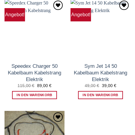
Angebot!
Angebot!
Zum
Zum
Wunschzettel
Wunschzettel
hinzufügen
hinzufügen
Speedex Charger 50
Sym Jet 14 50
Kabelbaum Kabelstrang
Kabelbaum Kabelstrang
Elektrik
Elektrik
Ursprünglicher
Aktueller
Ursprünglicher
Aktueller
115,00
€
89,00
€
49,00
€
39,00
€
Preis
Preis
Preis
Preis
war:
ist:
war:
ist:
IN DEN WARENKORB
IN DEN WARENKORB
115,00 €
89,00 €.
49,00 €
39,00 €.
Zum