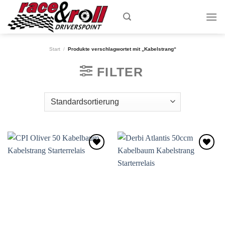
Skip
to
content
Start
/
Produkte verschlagwortet mit „Kabelstrang“
FILTER
Zum
Zum
Wunschzettel
Wunschzettel
hinzufügen
hinzufügen