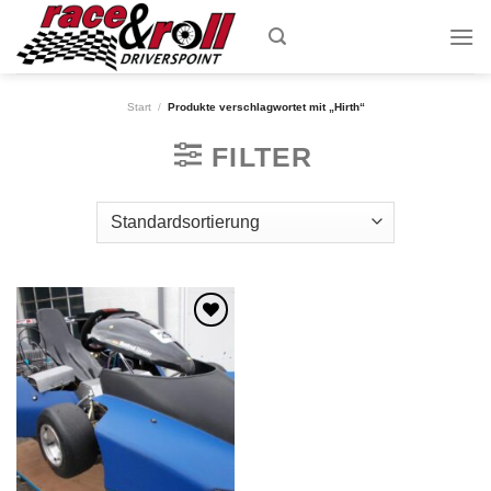
Skip
to
content
Start
/
Produkte verschlagwortet mit „Hirth“
FILTER
Zum
Wunschzettel
hinzufügen