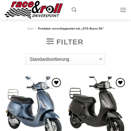
Skip
to
content
Start
/
Produkte verschlagwortet mit „GTS Bravo 50“
FILTER
Zum
Zum
Wunschzettel
Wunschzettel
hinzufügen
hinzufügen