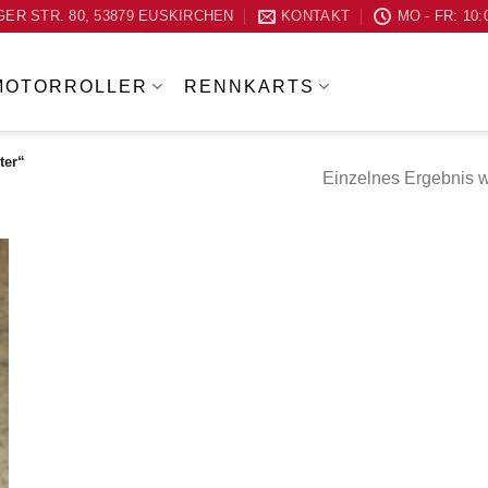
ER STR. 80, 53879 EUSKIRCHEN
KONTAKT
MO - FR: 10:
MOTORROLLER
RENNKARTS
ter“
Einzelnes Ergebnis w