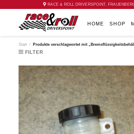
Skip
RACE & ROLL DRIVERSPOINT, FRAUENBERG
to
content
HOME
SHOP
Start
/
Produkte verschlagwortet mit „Bremsflüssigkeitsbehäl
FILTER
Zum
Wunschzettel
hinzufügen