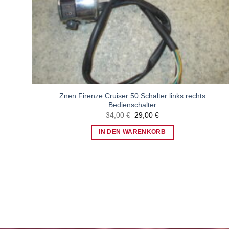
Znen Firenze Cruiser 50 Schalter links rechts
Bedienschalter
Ursprünglicher
Aktueller
34,00
€
29,00
€
Preis
Preis
war:
ist:
IN DEN WARENKORB
34,00 €
29,00 €.