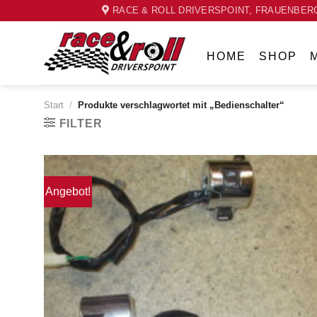
Skip
RACE & ROLL DRIVERSPOINT, FRAUENBERG
to
content
HOME
SHOP
Start
/
Produkte verschlagwortet mit „Bedienschalter“
FILTER
Angebot!
Zum
Wunschzettel
hinzufügen