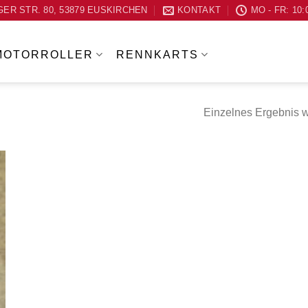
ER STR. 80, 53879 EUSKIRCHEN
KONTAKT
MO - FR: 10:
MOTORROLLER
RENNKARTS
Einzelnes Ergebnis w