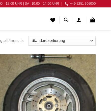
00 - 18:00 UHR | SA: 10:00 - 14:00 UHR
+49 2251 605000
 all 4 results
Zum
Wunschzettel
hinzufügen