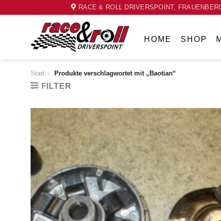
Skip
RACE & ROLL DRIVERSPOINT, FRAUENBERG
to
content
HOME
SHOP
Start
/
Produkte verschlagwortet mit „Baotian“
FILTER
Zum
Wunschzettel
hinzufügen