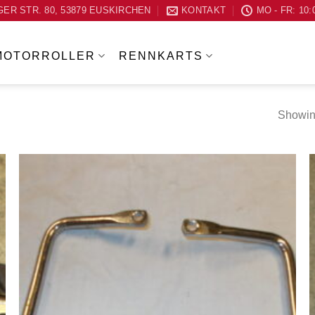
ER STR. 80, 53879 EUSKIRCHEN
KONTAKT
MO - FR: 10:
MOTORROLLER
RENNKARTS
Showing
Zum
Wunschzettel
hinzufügen